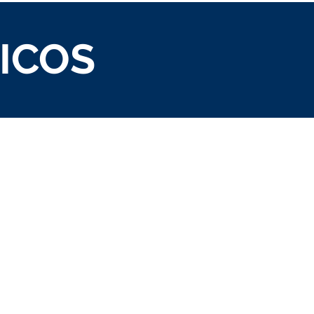
ICOS
e Carótidas e
ebrais