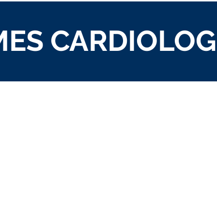
MES CARDIOLOG
Ecodoppler d
Vert